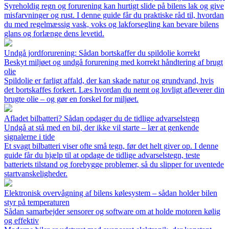
Syreholdig regn og forurening kan hurtigt slide på bilens lak og give
misfarvninger og rust. I denne guide får du praktiske råd til, hvordan
du med regelmæssig vask, voks og lakforsegling kan bevare bilens
glans og forlænge dens levetid.
Undgå jordforurening: Sådan bortskaffer du spildolie korrekt
Beskyt miljøet og undgå forurening med korrekt håndtering af brugt
olie
Spildolie er farligt affald, der kan skade natur og grundvand, hvis
det bortskaffes forkert. Læs hvordan du nemt og lovligt afleverer din
brugte olie – og gør en forskel for miljøet.
Afladet bilbatteri? Sådan opdager du de tidlige advarselstegn
Undgå at stå med en bil, der ikke vil starte – lær at genkende
signalerne i tide
Et svagt bilbatteri viser ofte små tegn, før det helt giver op. I denne
guide får du hjælp til at opdage de tidlige advarselstegn, teste
batteriets tilstand og forebygge problemer, så du slipper for uventede
startvanskeligheder.
Elektronisk overvågning af bilens kølesystem – sådan holder bilen
styr på temperaturen
Sådan samarbejder sensorer og software om at holde motoren kølig
og effektiv