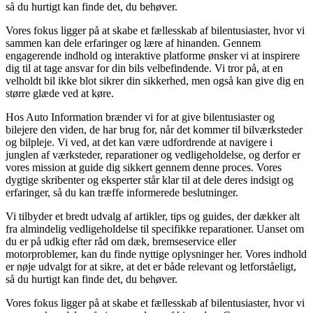
så du hurtigt kan finde det, du behøver.
Vores fokus ligger på at skabe et fællesskab af bilentusiaster, hvor vi
sammen kan dele erfaringer og lære af hinanden. Gennem
engagerende indhold og interaktive platforme ønsker vi at inspirere
dig til at tage ansvar for din bils velbefindende. Vi tror på, at en
velholdt bil ikke blot sikrer din sikkerhed, men også kan give dig en
større glæde ved at køre.
Hos Auto Information brænder vi for at give bilentusiaster og
bilejere den viden, de har brug for, når det kommer til bilværksteder
og bilpleje. Vi ved, at det kan være udfordrende at navigere i
junglen af værksteder, reparationer og vedligeholdelse, og derfor er
vores mission at guide dig sikkert gennem denne proces. Vores
dygtige skribenter og eksperter står klar til at dele deres indsigt og
erfaringer, så du kan træffe informerede beslutninger.
Vi tilbyder et bredt udvalg af artikler, tips og guides, der dækker alt
fra almindelig vedligeholdelse til specifikke reparationer. Uanset om
du er på udkig efter råd om dæk, bremseservice eller
motorproblemer, kan du finde nyttige oplysninger her. Vores indhold
er nøje udvalgt for at sikre, at det er både relevant og letforståeligt,
så du hurtigt kan finde det, du behøver.
Vores fokus ligger på at skabe et fællesskab af bilentusiaster, hvor vi