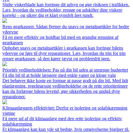
Slidte viskerblade kan forringe dit udsyn og øge risikoen i trafikken.
Læs, hvordan du vedligeholder, rengør og udskifter dine viskere
korrekt – og sikrer dig et klart synsfelt året rundt.
Rens gearkassen: Sådan fjerner du snavs og metalpartikler for bedre
ydeevne
Få en mere effektiv og holdbar bil med en grundig rensning af
gearkassen
Ophobet snavs og metalpartikler i gearkassen kan forringe bilens
ydeevne og føre til dyre reparationer. Læs, hvordan du trin for trin
renser gearkassen, så den kører jævnt og problemfrit igen.
Prioritér vedligeholdelsen: Pas på din bil uden at sprænge budgettet
Få din bil til at holde længere med enkle vaner og kloge valg
Det behøver ikke koste en formue at passe godt på din bil. Med lidt
planlægning, regelmæssig vedligeholdelse og de rette prioriteringer
kan du forlænge bilens levetid, øge sikkerheden og undgå dyre
reparationer.
Klimaanlæggets effektivitet: Derfor er isolering og solafskærmning
vigtige
Få mere ud af dit klimaanlæg med den rette isolering og effektiv
solafskærmning
Et klimaanlæg kan kun yde sit bedste, hvis omgivelserne hjælper til.