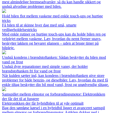
mest almindelige bremseadvarsler, så du kan handle sikkert og
undgå alvorlige problemer med bilen.
Hold bilen flot mellem vaskene med enkle touch-ups og hurtige
tricks
Få bilen til at skinne hver dag med små, smarte
vedligeholdelsestricks
Med enkle rutiner og hurtige touch-ups kan du holde bilen ren og
velplejet mellem vaskene. Lær, hvordan du nemt fjerner snavs,
beskytter lakken og bevarer glansen – uden at bruge timer på
bilpleje.
Undgå kondens i brændstoftanken: Sådan beskytter du bilen mod
vand og frost
Undgå dyre reparationer med simple vaner, der holder
brændstoftanken fri for vand og frost
Når kulden sætter ind, kan kondens i brændstoftanken give store
problemer for både benzin- og dieselbiler. Læs, hvordan du med få
enkle tiltag beskytter din bil mod vand, frost og unødvendig slitage.
Samspillet mellem elmotor og forbrændingsmotor: Elektronikken
der får det til at fungere
Elektronikken der får hybridbilen til at yde optimalt
Bag den sømløse kørsel i en hybridbil ligger et avanceret samspil
mellem elmotor og forbrændingsmotor. Artiklen dykker ned i,