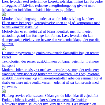
Læs, hvordan god isolering og korrekt solafskærmning kan forbedre
anlæggets effektivitet, reducere energiforbruget og give et mere
behageligt indeklima – både i hjemmet og i bilen.
Mindre udstødningsstøj – uden at ændre bilens lyd og karakter
Få en mere behagelig køreoplevelse uden at gå på kompromis med
bilens karakteristiske lyd
Motorlyden er en vigtig del af bilens identitet, men for meget
udstødningsstøj kan forringe komforten. Læs, hvordan du kan
dæmpe støjen effektivt og bevare den velkendte klang, der gør din
bil unik.
Udstødningssystem og emissionskontrol: Samspillet bag en renere
kørsel
Teknologien der renser udstødningen og baner vejen for grønnere
transport
Moderne biler er udstyret med avancerede systemer, der reducerer
skadelige emissioner og forbedrer luftkvaliteten. Læs om, hvordan
udstødningssystemet og emissionskontrollen arbejder sammen for at
skabe en mere miljøvenlig kørsel – uden at gå på kompromis med
ydeevnen.
Planlæg service efter sæson: Sådan gør du bilen klar til vejrskiftet
Forlæng bilens levetid og kør sikkert gennem alle årstider
Når vejret skifter, stilles der nye krav til din bil. Læs hvordan du