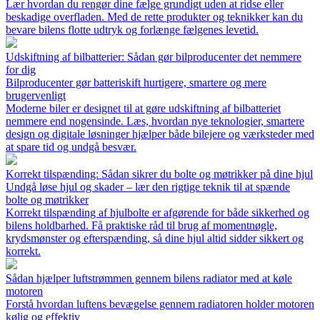
Lær hvordan du rengør dine fælge grundigt uden at ridse eller
beskadige overfladen. Med de rette produkter og teknikker kan du
bevare bilens flotte udtryk og forlænge fælgenes levetid.
Udskiftning af bilbatterier: Sådan gør bilproducenter det nemmere
for dig
Bilproducenter gør batteriskift hurtigere, smartere og mere
brugervenligt
Moderne biler er designet til at gøre udskiftning af bilbatteriet
nemmere end nogensinde. Læs, hvordan nye teknologier, smartere
design og digitale løsninger hjælper både bilejere og værksteder med
at spare tid og undgå besvær.
Korrekt tilspænding: Sådan sikrer du bolte og møtrikker på dine hjul
Undgå løse hjul og skader – lær den rigtige teknik til at spænde
bolte og møtrikker
Korrekt tilspænding af hjulbolte er afgørende for både sikkerhed og
bilens holdbarhed. Få praktiske råd til brug af momentnøgle,
krydsmønster og efterspænding, så dine hjul altid sidder sikkert og
korrekt.
Sådan hjælper luftstrømmen gennem bilens radiator med at køle
motoren
Forstå hvordan luftens bevægelse gennem radiatoren holder motoren
kølig og effektiv