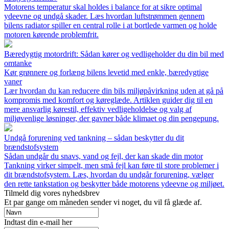
Motorens temperatur skal holdes i balance for at sikre optimal
ydeevne og undgå skader. Læs hvordan luftstrømmen gennem
bilens radiator spiller en central rolle i at bortlede varmen og holde
motoren kørende problemfrit.
Bæredygtig motordrift: Sådan kører og vedligeholder du din bil med
omtanke
Kør grønnere og forlæng bilens levetid med enkle, bæredygtige
vaner
Lær hvordan du kan reducere din bils miljøpåvirkning uden at gå på
kompromis med komfort og køreglæde. Artiklen guider dig til en
mere ansvarlig kørestil, effektiv vedligeholdelse og valg af
miljøvenlige løsninger, der gavner både klimaet og din pengepung.
Undgå forurening ved tankning – sådan beskytter du dit
brændstofsystem
Sådan undgår du snavs, vand og fejl, der kan skade din motor
Tankning virker simpelt, men små fejl kan føre til store problemer i
dit brændstofsystem. Læs, hvordan du undgår forurening, vælger
den rette tankstation og beskytter både motorens ydeevne og miljøet.
Tilmeld dig vores nyhedsbrev
Et par gange om måneden sender vi noget, du vil få glæde af.
Indtast din e-mail her