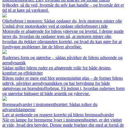
fejlkoder, så du ved, hvornår du selv kan handle – og hvornår det er
tid til at køre på værksted.
Olieforbrug i motoren: Sådan opdager du, hvis motoren mister olie
Undgå dyre motorskader ved at opdage olieforbruget i tide
Motorolie er afgørende for bilens ydeevne og levetid. I denne guide
lærer du, hvordan du opdager tegn på, at motoren mister olie,
hvordan du tjekker oliestanden korrekt, og hvad du kan gøre for at
forebygge problemer, før de bliver alvorlige.
Rudernes form og størrelse – sådan påvirker de bilens udseende og
aerodynamik
Sådan spiller bilens ruder en afgørende rolle for både design,
komfort og effektivitet
Bilens ruder er mere end blot gennemsigtigt glas – de former bilens
udtryk, påvirker aerodynamikken og har betydning for både
støjniveau og brændstofforbrug. Få indsigt i, hvordan rudernes form
og størrelse bidrager til både æstetik og ydeevne.
Bremseadvarsler i instrumentbrættet: Sådan tolker du
advarselslamperne
Lær at genkende og reagere korrekt på bilens bremseadvarsler
Når en lampe for bremserne lyser i instrumentbrættet, er det vigtigt
at vide, hvad den betyder. Denne guide hjælper dig med at forstå de