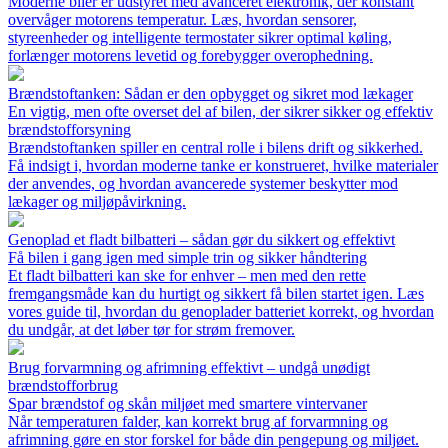
Moderne biler er udstyret med avanceret elektronik, der konstant
overvåger motorens temperatur. Læs, hvordan sensorer,
styreenheder og intelligente termostater sikrer optimal køling,
forlænger motorens levetid og forebygger overophedning.
Brændstoftanken: Sådan er den opbygget og sikret mod lækager
En vigtig, men ofte overset del af bilen, der sikrer sikker og effektiv
brændstofforsyning
Brændstoftanken spiller en central rolle i bilens drift og sikkerhed.
Få indsigt i, hvordan moderne tanke er konstrueret, hvilke materialer
der anvendes, og hvordan avancerede systemer beskytter mod
lækager og miljøpåvirkning.
Genoplad et fladt bilbatteri – sådan gør du sikkert og effektivt
Få bilen i gang igen med simple trin og sikker håndtering
Et fladt bilbatteri kan ske for enhver – men med den rette
fremgangsmåde kan du hurtigt og sikkert få bilen startet igen. Læs
vores guide til, hvordan du genoplader batteriet korrekt, og hvordan
du undgår, at det løber tør for strøm fremover.
Brug forvarmning og afrimning effektivt – undgå unødigt
brændstofforbrug
Spar brændstof og skån miljøet med smartere vintervaner
Når temperaturen falder, kan korrekt brug af forvarmning og
afrimning gøre en stor forskel for både din pengepung og miljøet.