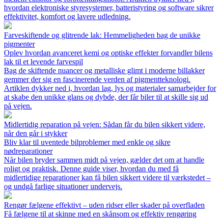
hvordan elektroniske styresystemer, batteristyring og software sikrer
effektivitet, komfort og lavere udledning.
Farveskiftende og glitrende lak: Hemmeligheden bag de unikke
pigmenter
Oplev hvordan avanceret kemi og optiske effekter forvandler bilens
lak til et levende farvespil
Bag de skiftende nuancer og metalliske glimt i moderne billakker
gemmer der sig en fascinerende verden af pigmentteknologi.
Artiklen dykker ned i, hvordan lag, lys og materialer samarbejder for
at skabe den unikke glans og dybde, der får biler til at skille sig ud
på vejen.
Midlertidig reparation på vejen: Sådan får du bilen sikkert videre,
når den går i stykker
Bliv klar til uventede bilproblemer med enkle og sikre
nødreparationer
Når bilen bryder sammen midt på vejen, gælder det om at handle
roligt og praktisk. Denne guide viser, hvordan du med få
midlertidige reparationer kan få bilen sikkert videre til værkstedet –
og undgå farlige situationer undervejs.
Rengør fælgene effektivt – uden ridser eller skader på overfladen
Få fælgene til at skinne med en skånsom og effektiv rengøring