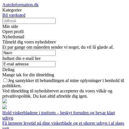
AutoInformation.dk
Kategorier
Bil værksted
Min side
Opret profil
Nyhedsmail
Tilmeld dig vores nyhedsbrev
Et par gange om måneden sender vi noget, du vil få glæde af.
Indtast din e-mail her
Deltag
Mange tak for din tilmelding
Jeg samtykker til behandlingen af mine oplysninger i henhold til
politikken.
Ved tilmelding til nyhedsbrevet accepterer du vores vilkår og
privatlivspolitik. Du kan altid afmelde dig igen.
Hold viskerbladene i topform – beskyt forruden og bevar klart
udsyn
Få længere levetid på dine viskerblade og et sikrere udsyn i al slags
vejr