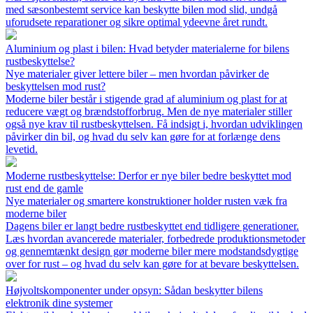
med sæsonbestemt service kan beskytte bilen mod slid, undgå
uforudsete reparationer og sikre optimal ydeevne året rundt.
Aluminium og plast i bilen: Hvad betyder materialerne for bilens
rustbeskyttelse?
Nye materialer giver lettere biler – men hvordan påvirker de
beskyttelsen mod rust?
Moderne biler består i stigende grad af aluminium og plast for at
reducere vægt og brændstofforbrug. Men de nye materialer stiller
også nye krav til rustbeskyttelsen. Få indsigt i, hvordan udviklingen
påvirker din bil, og hvad du selv kan gøre for at forlænge dens
levetid.
Moderne rustbeskyttelse: Derfor er nye biler bedre beskyttet mod
rust end de gamle
Nye materialer og smartere konstruktioner holder rusten væk fra
moderne biler
Dagens biler er langt bedre rustbeskyttet end tidligere generationer.
Læs hvordan avancerede materialer, forbedrede produktionsmetoder
og gennemtænkt design gør moderne biler mere modstandsdygtige
over for rust – og hvad du selv kan gøre for at bevare beskyttelsen.
Højvoltskomponenter under opsyn: Sådan beskytter bilens
elektronik dine systemer