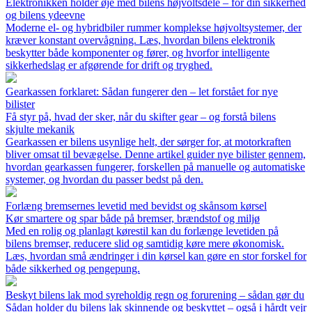
Elektronikken holder øje med bilens højvoltsdele – for din sikkerhed
og bilens ydeevne
Moderne el- og hybridbiler rummer komplekse højvoltsystemer, der
kræver konstant overvågning. Læs, hvordan bilens elektronik
beskytter både komponenter og fører, og hvorfor intelligente
sikkerhedslag er afgørende for drift og tryghed.
Gearkassen forklaret: Sådan fungerer den – let forstået for nye
bilister
Få styr på, hvad der sker, når du skifter gear – og forstå bilens
skjulte mekanik
Gearkassen er bilens usynlige helt, der sørger for, at motorkraften
bliver omsat til bevægelse. Denne artikel guider nye bilister gennem,
hvordan gearkassen fungerer, forskellen på manuelle og automatiske
systemer, og hvordan du passer bedst på den.
Forlæng bremsernes levetid med bevidst og skånsom kørsel
Kør smartere og spar både på bremser, brændstof og miljø
Med en rolig og planlagt kørestil kan du forlænge levetiden på
bilens bremser, reducere slid og samtidig køre mere økonomisk.
Læs, hvordan små ændringer i din kørsel kan gøre en stor forskel for
både sikkerhed og pengepung.
Beskyt bilens lak mod syreholdig regn og forurening – sådan gør du
Sådan holder du bilens lak skinnende og beskyttet – også i hårdt vejr