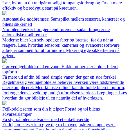
Lær, hvordan du undgår unødigt tomgangsforbrug og får en mere
effektiv og bæredygtig start på køreturen.
Automatiske nødbremser: Samspillet mellem sensorer, kameraer og
bilens sikkerhed
Når bilen tænker hurtigere end føreren – sådan fungerer de
automatiske nødbremser
Moderne biler kan selv opdage farer og bremse, før du når at
reagere. Læs, hvordan sensorer, kameraer og avanceret software
arbejder sammen for at forhindre ulykker og øge sikkerheden på
vejene.
Gør vedligeholdelse til en vane: Enkle rutiner, der holder bilen i
topform
Få mere ud af din bil med simple vaner, der gør en stor forskel
Regelmæssig vedligeholdelse behøver hverken være tidskrævende
eller kompliceret. Med få faste rutiner kan du holde bilen i topform,
forlænge dens levetid og undgå uforudsete værkstedsregninger. Læs
hvordan du gør bilpleje til en naturlig del af hverdagen.
Fejlkodelæseren som din hjælper: Forstå og tol bilens
advarselslamper
Få styr på bilens advarsler med et enkelt værktøj
En fejlkodelæser kan give dig ro i maven, når en lampe lyser i
instrumentbrættet. Lær, hvordan du aflæser og forstår bilens