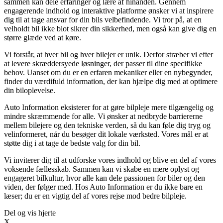
sammen kan dele erfaringer og lære af hinanden. Gennem
engagerende indhold og interaktive platforme ønsker vi at inspirere
dig til at tage ansvar for din bils velbefindende. Vi tror på, at en
velholdt bil ikke blot sikrer din sikkerhed, men også kan give dig en
større glæde ved at køre.
Vi forstår, at hver bil og hver bilejer er unik. Derfor stræber vi efter
at levere skræddersyede løsninger, der passer til dine specifikke
behov. Uanset om du er en erfaren mekaniker eller en nybegynder,
finder du værdifuld information, der kan hjælpe dig med at optimere
din biloplevelse.
Auto Information eksisterer for at gøre bilpleje mere tilgængelig og
mindre skræmmende for alle. Vi ønsker at nedbryde barriererne
mellem bilejere og den tekniske verden, så du kan føle dig tryg og
velinformeret, når du besøger dit lokale værksted. Vores mål er at
støtte dig i at tage de bedste valg for din bil.
Vi inviterer dig til at udforske vores indhold og blive en del af vores
voksende fællesskab. Sammen kan vi skabe en mere oplyst og
engageret bilkultur, hvor alle kan dele passionen for biler og den
viden, der følger med. Hos Auto Information er du ikke bare en
læser; du er en vigtig del af vores rejse mod bedre bilpleje.
Del og vis hjerte
X