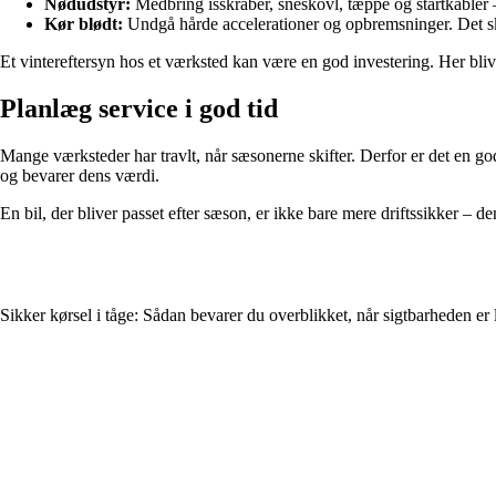
Nødudstyr:
Medbring isskraber, sneskovl, tæppe og startkabler –
Kør blødt:
Undgå hårde accelerationer og opbremsninger. Det s
Et vintereftersyn hos et værksted kan være en god investering. Her bliv
Planlæg service i god tid
Mange værksteder har travlt, når sæsonerne skifter. Derfor er det en god i
og bevarer dens værdi.
En bil, der bliver passet efter sæson, er ikke bare mere driftssikker – de
Sikker kørsel i tåge: Sådan bevarer du overblikket, når sigtbarheden er 