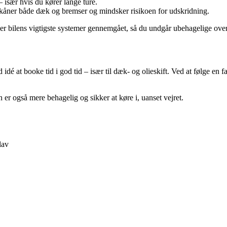
 især hvis du kører lange ture.
kåner både dæk og bremser og mindsker risikoen for udskridning.
er bilens vigtigste systemer gennemgået, så du undgår ubehagelige overr
dé at booke tid i god tid – især til dæk- og olieskift. Ved at følge en fa
n er også mere behagelig og sikker at køre i, uanset vejret.
lav