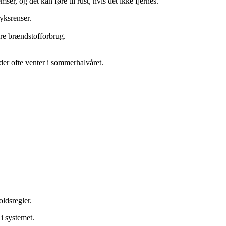
er, og det kan føre til rust, hvis det ikke fjernes.
yksrenser.
vere brændstofforbrug.
, der ofte venter i sommerhalvåret.
oldsregler.
 i systemet.