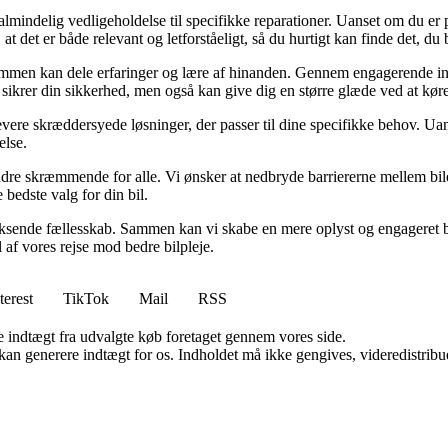
fra almindelig vedligeholdelse til specifikke reparationer. Uanset om du
 at det er både relevant og letforståeligt, så du hurtigt kan finde det, du
 sammen kan dele erfaringer og lære af hinanden. Gennem engagerende indh
ot sikrer din sikkerhed, men også kan give dig en større glæde ved at køre
at levere skræddersyede løsninger, der passer til dine specifikke behov. 
else.
ndre skræmmende for alle. Vi ønsker at nedbryde barriererne mellem bile
 bedste valg for din bil.
 voksende fællesskab. Sammen kan vi skabe en mere oplyst og engageret bi
 af vores rejse mod bedre bilpleje.
terest
TikTok
Mail
RSS
e indtægt fra udvalgte køb foretaget gennem vores side.
 kan generere indtægt for os. Indholdet må ikke gengives, videredistribue