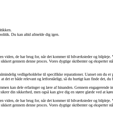
itikken.
politik. Du kan altid afmelde dig igen.
en viden, de har brug for, når det kommer til bilværksteder og bilpleje.
sikkert gennem denne proces. Vores dygtige skribenter og eksperter står k
fra almindelig vedligeholdelse til specifikke reparationer. Uanset om du
 at det er både relevant og letforståeligt, så du hurtigt kan finde det, du
 sammen kan dele erfaringer og lære af hinanden. Gennem engagerende indh
ot sikrer din sikkerhed, men også kan give dig en større glæde ved at køre
en viden, de har brug for, når det kommer til bilværksteder og bilpleje.
sikkert gennem denne proces. Vores dygtige skribenter og eksperter står k