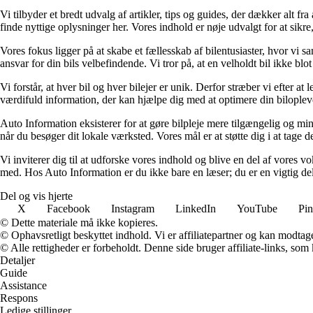
Vi tilbyder et bredt udvalg af artikler, tips og guides, der dækker alt 
finde nyttige oplysninger her. Vores indhold er nøje udvalgt for at sikre,
Vores fokus ligger på at skabe et fællesskab af bilentusiaster, hvor vi
ansvar for din bils velbefindende. Vi tror på, at en velholdt bil ikke bl
Vi forstår, at hver bil og hver bilejer er unik. Derfor stræber vi efter 
værdifuld information, der kan hjælpe dig med at optimere din biloplev
Auto Information eksisterer for at gøre bilpleje mere tilgængelig og mi
når du besøger dit lokale værksted. Vores mål er at støtte dig i at tage de
Vi inviterer dig til at udforske vores indhold og blive en del af vores
med. Hos Auto Information er du ikke bare en læser; du er en vigtig del
Del og vis hjerte
X
Facebook
Instagram
LinkedIn
YouTube
Pin
© Dette materiale må ikke kopieres.
© Ophavsretligt beskyttet indhold. Vi er affiliatepartner og kan modtag
© Alle rettigheder er forbeholdt. Denne side bruger affiliate-links, som
Detaljer
Guide
Assistance
Respons
Ledige stillinger