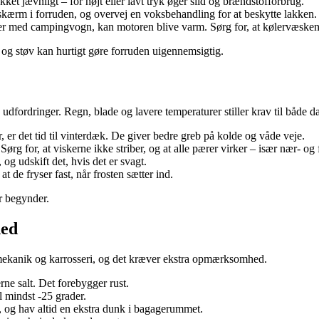
kket jævnligt – for højt eller lavt tryk øger slid og brændstofforbrug.
skærm i forruden, og overvej en voksbehandling for at beskytte lakken.
er med campingvogn, kan motoren blive varm. Sørg for, at kølervæsken e
er og støv kan hurtigt gøre forruden uigennemsigtig.
 udfordringer. Regn, blade og lavere temperaturer stiller krav til både dæ
 er det tid til vinterdæk. De giver bedre greb på kolde og våde veje.
rg for, at viskerne ikke striber, og at alle pærer virker – især nær- og 
 og udskift det, hvis det er svagt.
t de fryser fast, når frosten sætter ind.
or begynder.
hed
de mekanik og karrosseri, og det kræver ekstra opmærksomhed.
rne salt. Det forebygger rust.
l mindst -25 grader.
r, og hav altid en ekstra dunk i bagagerummet.