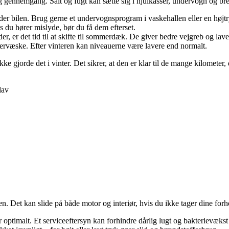
ig gennemgang. Salt og fugt kan sætte sig i hjulkasser, undervogn og brems
er bilen. Brug gerne et undervognsprogram i vaskehallen eller en højtr
 du hører mislyde, bør du få dem efterset.
er, er det tid til at skifte til sommerdæk. De giver bedre vejgreb og la
lervæske. Efter vinteren kan niveauerne være lavere end normalt.
ikke gjorde det i vinter. Det sikrer, at den er klar til de mange kilometer
lav
. Det kan slide på både motor og interiør, hvis du ikke tager dine forh
 optimalt. Et serviceeftersyn kan forhindre dårlig lugt og bakterievækst