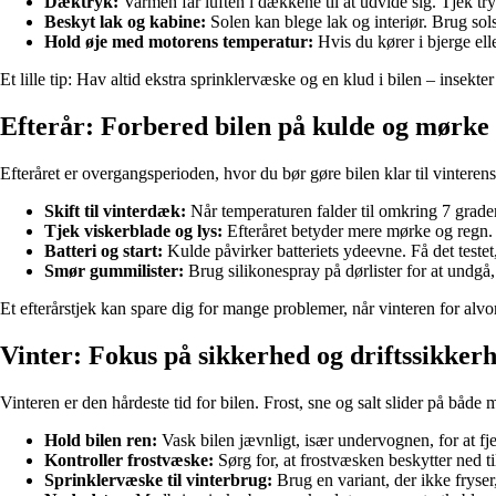
Dæktryk:
Varmen får luften i dækkene til at udvide sig. Tjek try
Beskyt lak og kabine:
Solen kan blege lak og interiør. Brug sol
Hold øje med motorens temperatur:
Hvis du kører i bjerge ell
Et lille tip: Hav altid ekstra sprinklervæske og en klud i bilen – insekt
Efterår: Forbered bilen på kulde og mørke
Efteråret er overgangsperioden, hvor du bør gøre bilen klar til vinterens
Skift til vinterdæk:
Når temperaturen falder til omkring 7 grader,
Tjek viskerblade og lys:
Efteråret betyder mere mørke og regn. Sø
Batteri og start:
Kulde påvirker batteriets ydeevne. Få det testet,
Smør gummilister:
Brug silikonespray på dørlister for at undgå, a
Et efterårstjek kan spare dig for mange problemer, når vinteren for alv
Vinter: Fokus på sikkerhed og driftssikker
Vinteren er den hårdeste tid for bilen. Frost, sne og salt slider på bå
Hold bilen ren:
Vask bilen jævnligt, især undervognen, for at fje
Kontroller frostvæske:
Sørg for, at frostvæsken beskytter ned ti
Sprinklervæske til vinterbrug:
Brug en variant, der ikke fryse