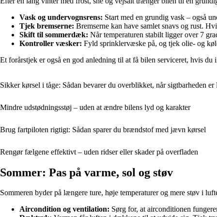
Efter en lang vinter med frost, sne og vejsalt trænger bilen til en grund
Vask og undervognsrens:
Start med en grundig vask – også und
Tjek bremserne:
Bremserne kan have samlet snavs og rust. Hvis
Skift til sommerdæk:
Når temperaturen stabilt ligger over 7 grad
Kontroller væsker:
Fyld sprinklervæske på, og tjek olie- og kø
Et forårstjek er også en god anledning til at få bilen serviceret, hvis du 
Sikker kørsel i tåge: Sådan bevarer du overblikket, når sigtbarheden er 
Mindre udstødningsstøj – uden at ændre bilens lyd og karakter
Brug fartpiloten rigtigt: Sådan sparer du brændstof med jævn kørsel
Rengør fælgene effektivt – uden ridser eller skader på overfladen
Sommer: Pas på varme, sol og støv
Sommeren byder på længere ture, høje temperaturer og mere støv i luften
Aircondition og ventilation:
Sørg for, at airconditionen fungerer